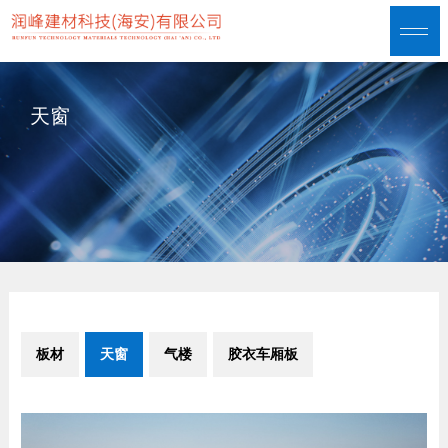
天窗
板材
天窗
气楼
胶衣车厢板