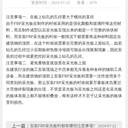
更新时间：2024-07-22
查看：1070
注意事项一、在板上钻孔的孔径要大于螺丝的直径
由于FRP采光板在制作的时候采用的是强化聚酯和玻璃纤维这些材
料，而且制作成型以后采光板呈现出来的都是一个完整的块状材
料。而安装FRP采光板的时候一般情况下都需要将这种材料固定在
建筑物的顶部，在这个时候就需要在完整的采光板上面钻孔，如若
钻孔的孔径过小后期板材热胀冷缩就可能会出现胀裂现象，因此安
装的过程中就要把控好采光板上钻孔的孔径。
注意事项二、避免重物直接放置在采光板上面
在建筑行业的施工安装现场之中历来都充斥着各种各样的辅助工具
设备，而在建筑物的顶部上安装FRP采光板则需要一次性使用多个
同类别的采光板。那么安装FRP采光板的时候就要尽量板体负重过
大导致碎裂现象的出现，不管是采光板与采光板之间还是在采光板
的板体表面上都不能堆积叠放，唯有这样才不至于让采光板的板体
受到损伤。
上一篇：
安装FRP采光板时都有哪些注意事项?
2024-07-22